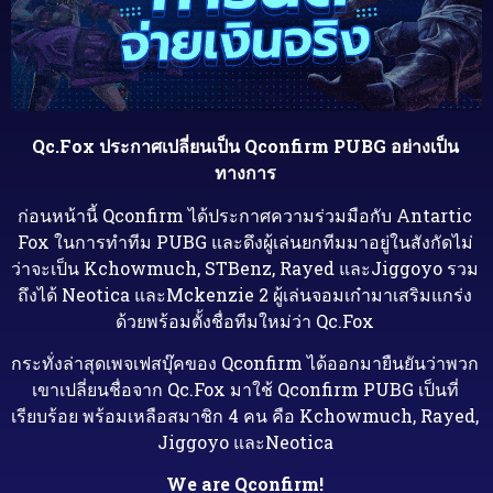
Qc.Fox ประกาศเปลี่ยนเป็น Qconfirm PUBG อย่างเป็น
ทางการ
ก่อนหน้านี้ Qconfirm ได้ประกาศความร่วมมือกับ Antartic
Fox ในการทำทีม PUBG และดึงผู้เล่นยกทีมมาอยู่ในสังกัดไม่
ว่าจะเป็น Kchowmuch, STBenz, Rayed และJiggoyo รวม
ถึงได้ Neotica และMckenzie 2 ผู้เล่นจอมเก๋ามาเสริมแกร่ง
ด้วยพร้อมตั้งชื่อทีมใหม่ว่า Qc.Fox
กระทั่งล่าสุดเพจเฟสบุ๊คของ Qconfirm ได้ออกมายืนยันว่าพวก
เขาเปลี่ยนชื่อจาก Qc.Fox มาใช้ Qconfirm PUBG เป็นที่
เรียบร้อย พร้อมเหลือสมาชิก 4 คน คือ Kchowmuch, Rayed,
Jiggoyo และNeotica
We are Qconfirm!