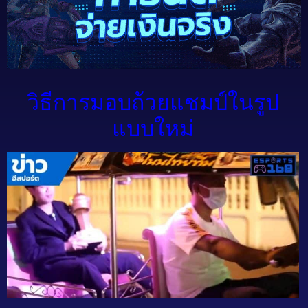
วิธีการมอบถ้วยแชมป์ในรูป
แบบใหม่