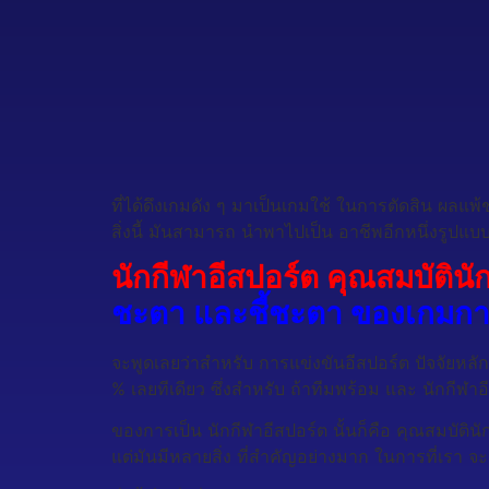
ที่ได้ดึงเกมดัง ๆ มาเป็นเกมใช้ ในการตัดสิน ผลแพ้
สิ่งนี้ มันสามารถ นำพาไปเป็น อาชีพอีกหนึ่งรูปแบ
นักกีฬาอีสปอร์ต คุณสมบัตินั
ชะตา และชี้ชะตา ของเกมการ
จะพูดเลยว่าสำหรับ การแข่งขันอีสปอร์ต ปัจจัยหลั
% เลยทีเดียว ซึ่งสำหรับ ถ้าทีมพร้อม และ นักกีฬาอ
ของการเป็น นักกีฬาอีสปอร์ต นั้นก็คือ คุณสมบัตินัก
แต่มันมีหลายสิ่ง ที่สำคัญอย่างมาก ในการที่เรา จะม