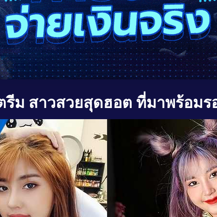
ตรีม สาวสวยสุดฮอต ที่มาพร้อมรอ