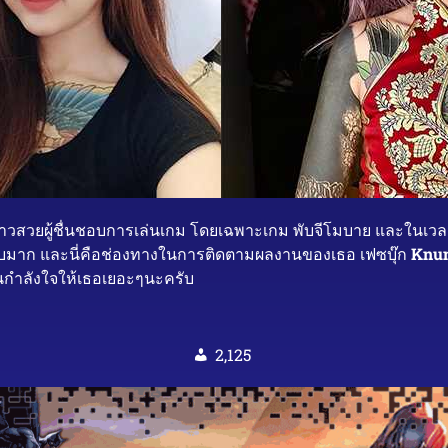
วสวยผู้ชื่นชอบการเล่นเกม โดยเฉพาะเกม พับจีโมบาย และในเวลาส
ับมาก และนี่คือช่องทางในการติดตามผลงานของเธอ เฟซบุ๊ก
Knun
นกำลังใจให้เธอเยอะๆนะครับ
2,125