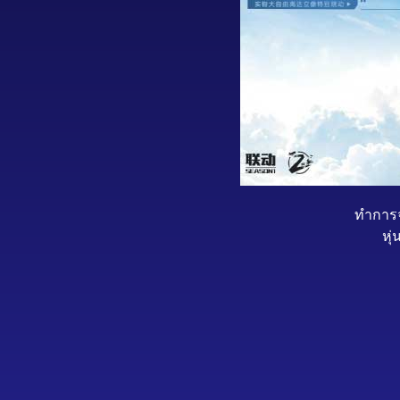
ทำการจ
หุ่