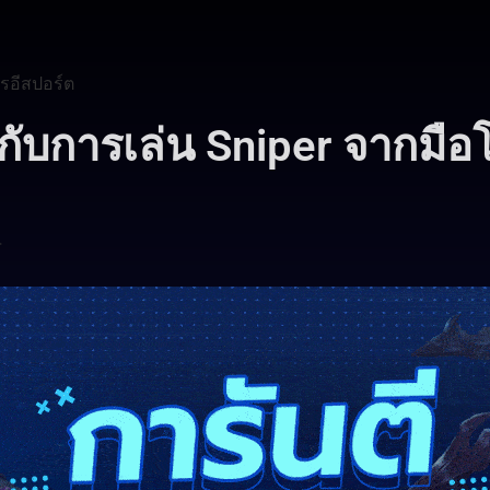
รอีสปอร์ต
กับการเล่น Sniper จากมือ
4