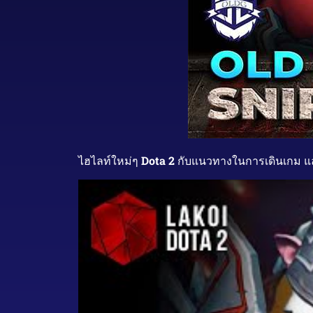
ไฮไลท์ใหม่ๆ
Dota 2
กับแนวทางในการเดินเกม 