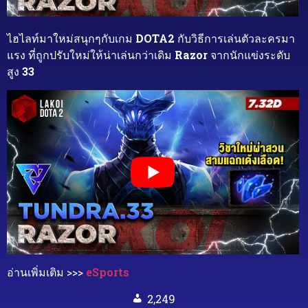
ไฮไลท์มาใหม่สนุกๆกับเกม
DOTA2
กับวิธีการเล่นตัวละครมา
แรง ที่ถูกปรับใหม่ให้น่าเล่นกว่าเดิม
Razor
จากนักแข่งระดับ
สูง
33
อ่านเพิ่มเติม >>>
eSports
2,249