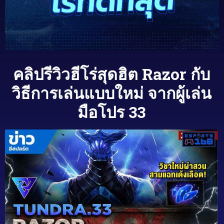
คลิปรีวิวฮีโร่สุดฮิต Razor กับ
วิธีการเล่นแบบใหม่ จากผู้เล่น
มือโปร 33