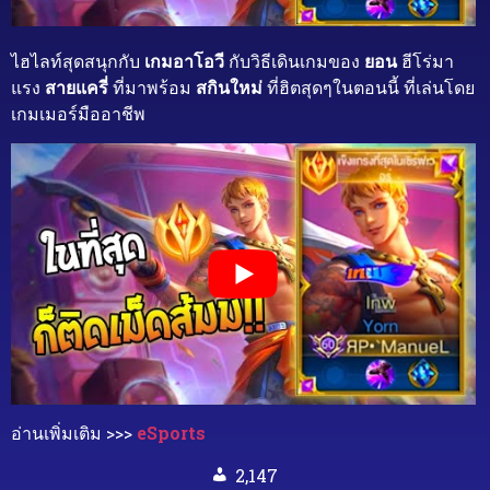
ไฮไลท์สุดสนุกกับ
เกมอาโอวี
กับวิธีเดินเกมของ
ยอน
ฮีโร่มา
แรง
สายแครี่
ที่มาพร้อม
สกินใหม่
ที่ฮิตสุดๆในตอนนี้ ที่เล่นโดย
เกมเมอร์มืออาชีพ
อ่านเพิ่มเติม >>>
eSports
2,147