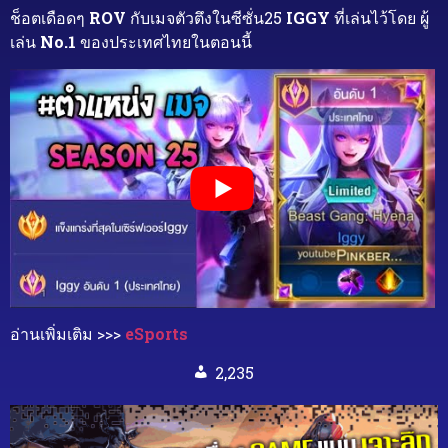
ช็อตเดือดๆ
ROV
กับเมจตัวตึงในซีซั่น25
IGGY
ที่เล่นไว้โดย ผู้
เล่น
No.1
ของประเทศไทยในตอนนี้
อ่านเพิ่มเติม >>>
eSports
2,235