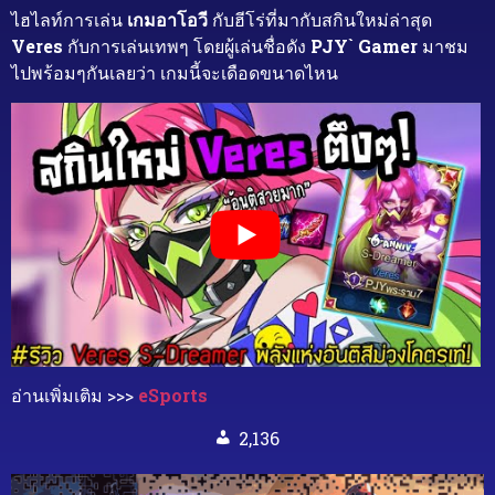
ไฮไลท์การเล่น
เกมอาโอวี
กับฮีโร่ที่มากับสกินใหม่ล่าสุด
Veres
กับการเล่นเทพๆ โดยผู้เล่นชื่อดัง
PJY` Gamer
มาชม
ไปพร้อมๆกันเลยว่า เกมนี้จะเดือดขนาดไหน
อ่านเพิ่มเติม >>>
eSports
2,136