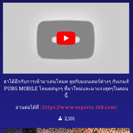
ฮาได้อีกกับการเข้ามาเล่นโหมด ลุยกับมอนเตอร์ต่างๆ กับเกมส์
PUBG MOBILE โหมดสนุกๆ ที่มาใหม่และมาแรงสุดๆในตอน
นี้
อ่านต่อได้ที่ :
https://www.esports-168.com/
2,101