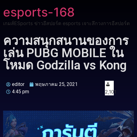
esports-168
เกมส์ESports ข่าวอีสปอร์ต esports เจาะลึกวงการอีสปอร์ต
ความสนุกสนานของการ
เล่น PUBG MOBILE ใน
โหมด Godzilla vs Kong
editor
พฤษภาคม 25, 2021
4:45 pm
2,101