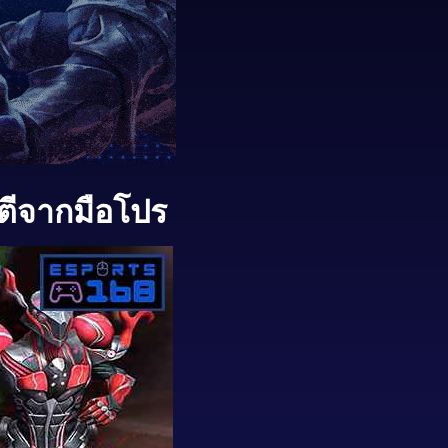
ตีจากมือโปร