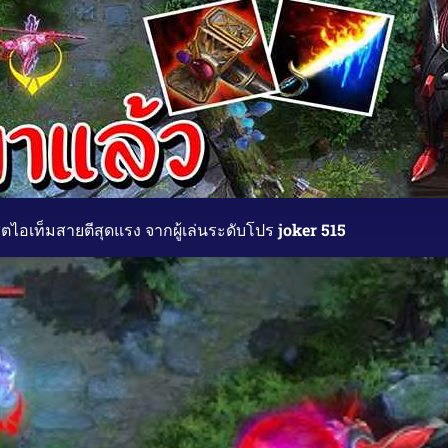
็ตไอเท็มสายตีสุดแรง จากผู้เล่นระดับโปร
joker 515