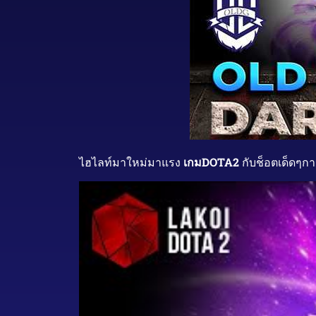
ไฮไลท์มาใหม่มาแรง
เกมDOTA2
กับช็อตเด็ดๆก