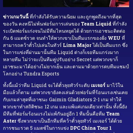
ข่าวเกมวันนี้
ที่กำลังได้รับความนิยม และถูกพูดถึงมากที่สุด
ของวัน คงหนีไม่พ้นฟอร์มการเล่นของ
Team Liquid
ที่กำลัง
ระเบิดฟอร์มเก่งจนไม่มีทีมไหนหยุดได้ ด้วยการเอาชนะติดต่อ
กัน 6 แมตช์รวด จนทำให้พวกเขาเป็นทีมแรกของฝั่ง
WEU
ที่
สามารถคว้าตั๋วไปเล่นในทัวร์
Lima Major
ได้เป็นทีมแรก ซึ่ง
ในการแข่งที่ผ่านมานั้นทีม Liquid ต่างก็เจอทีมแกร่งมาก
หลายทีม ไม่ว่าจะเป็นทีมคู่ปรับอย่าง Secret แต่พวกเขาก็
เอาชนะมาได้อย่างไม่ยากเย็น และตามมาด้วยการตบทีมแชมป์
โลกอย่าง Tundra Esports
ทั้งนี้แม้ว่าทีม Liquid จะได้ตั๋วลุยทัวร์ระดับ
เมเจอร์
มาไว้ใน
มือแล้วก็ตาม แต่พวกเขายังคงเล่นด้วยฟอร์มที่ร้อนแรงเช่นเคย
กับเกมล่าสุดที่เอาชนะ Gaimin Gladiators 2-1 เกม ทำให้
พวกเขาทำสถิติชนะ 12 เกม และแพ้แค่เกมเดียวเท่านั้น ทั้งนี้ยัง
มีทีมที่ฟอร์มร้อนแรงไม่แพ้กันอยู่อีก 1 ทีมนั้นคือทีม
Team
Aster
ซึ่งพวกเขาเป็นอีกทีมที่คว้าตั๋วลุยทัวร์ เมเจอร์ ได้ด้วย
การชนะรวด 5 แมตช์ในการแข่ง
DPC China Tour 1