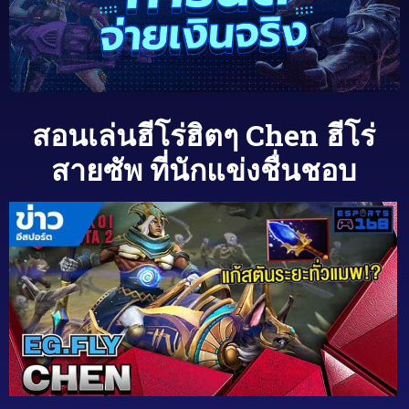
สอนเล่นฮีโร่ฮิตๆ Chen ฮีโร่
สายซัพ ที่นักแข่งชื่นชอบ