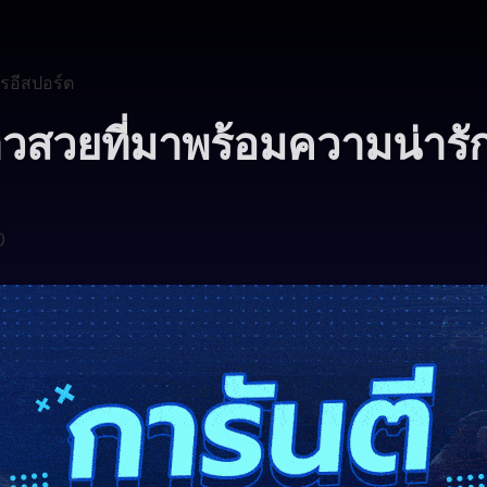
รอีสปอร์ต
สาวสวยที่มาพร้อมความน่าร
0