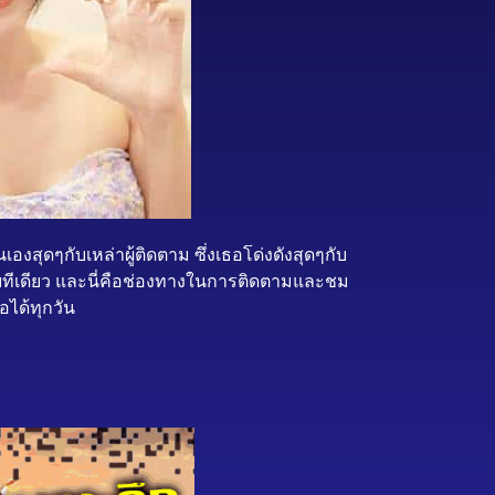
งสุดๆกับเหล่าผู้ติดตาม ซึ่งเธอโด่งดังสุดๆกับ
ยทีเดียว และนี่คือช่องทางในการติดตามและชม
ได้ทุกวัน