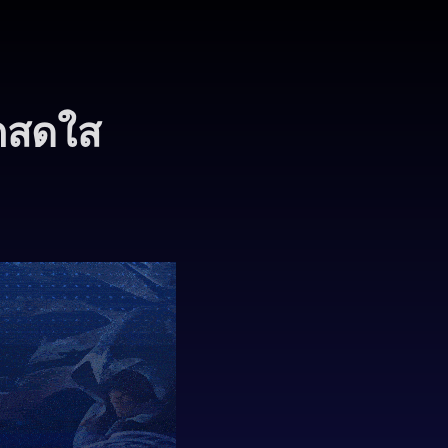
ักสดใส