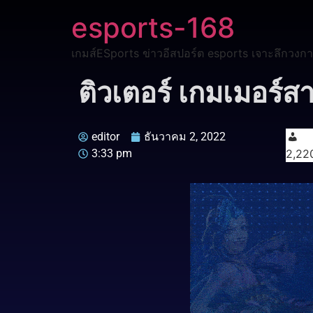
esports-168
เกมส์ESports ข่าวอีสปอร์ต esports เจาะลึกวงกา
ติวเตอร์ เกมเมอร์
editor
ธันวาคม 2, 2022
3:33 pm
2,22