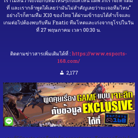
เราไม่สนว่าจะเจอกับทีมไหนๆเก่งแค่ไหน แต่พวกเราจะทำเต็ม
ที่ และเรากล้าพูดได้เลยว่ามันไม่สำคัญเลยว่าจะเจอทีมไหน”
อย่างไรก็ตามทีม X10 ของไทย ได้ผ่านเข้ารอบได้สำเร็จและ
เกมต่อไปต้องพบกับทีม Fnatic ทีมโหดและเก่งจากยุโรปในวัน
ที่ 27 พฤษภาคม เวลา 00:30 น.
ติดตามข่าวสารเพิ่มเติมได้ที่ :
https://www.esports-
168.com/
2,177