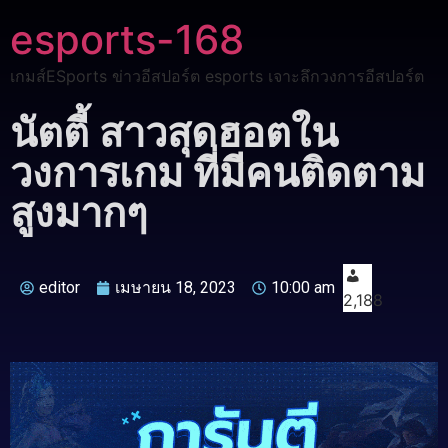
esports-168
เกมส์ESports ข่าวอีสปอร์ต esports เจาะลึกวงการอีสปอร์ต
นัตตี้ สาวสุดฮอตใน
วงการเกม ที่มีคนติดตาม
สูงมากๆ
editor
เมษายน 18, 2023
10:00 am
2,188