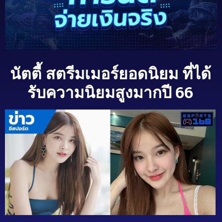
นัตตี้ สตรีมเมอร์ยอดนิยม ที่ได้
รับความนิยมสูงมากปี 66