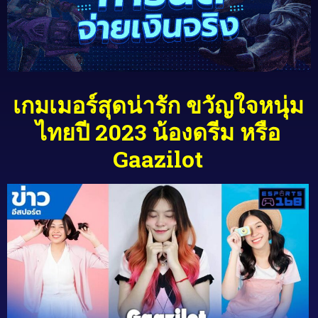
เกมเมอร์สุดน่ารัก ขวัญใจหนุ่ม
ไทยปี 2023 น้องดรีม หรือ
Gaazilot