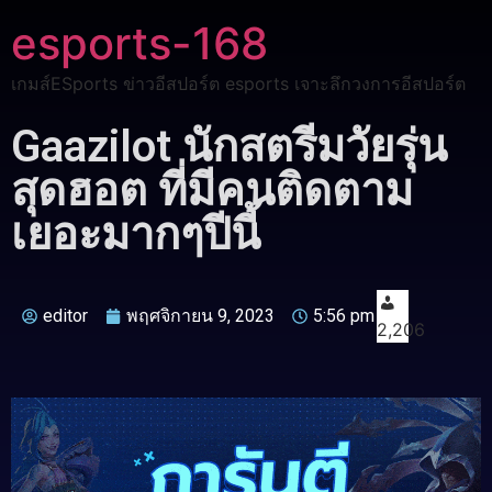
esports-168
เกมส์ESports ข่าวอีสปอร์ต esports เจาะลึกวงการอีสปอร์ต
Gaazilot นักสตรีมวัยรุ่น
สุดฮอต ที่มีคนติดตาม
เยอะมากๆปีนี้
editor
พฤศจิกายน 9, 2023
5:56 pm
2,206