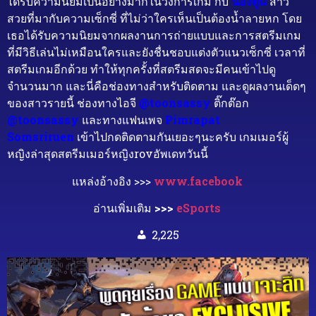
ได้รับความนิยมเป็นอย่างมากในวงการเกม กับ
น้องตูน
สาว
สวยที่มากับความเซ็กซี่ ที่ไม่ว่าใครเห็นเป็นต้องน้ำลายหก โดย
เธอได้รับความนิยมจากผลงานการถ่ายแบบและการสตรีมเกม
ที่มีวิธีเล่นไม่เหมือนใครและยังชื่นชอบแต่งตัวแนวเซ็กซี่ เวลาที่
สตรีมเกมอีกด้วย ทำให้ทุกครั้งที่สตรีมสดจะมีคนเข้าไปดู
จำนวนมาก และนี่คือช่องทางสำหรับติดตาม และดูผลงานเด็ดๆ
ของสาวรายนี้ ช่องทางไอจี
@toonsassy
ติ๊กต๊อก
@toonsassy
และทางแฟนเพจ
Pimrapat
Somsriruen
เข้าไปกดติดตามกันเยอะๆนะครับ เกมเมอร์ผู้
หญิงล่าสุดสตรีมเมอร์หญิงrovอัพเดทวันนี้
แหล่งอ้างอิง >>>
www.facebook
อ่านเพิ่มเติม
>>>
eSports
2,225