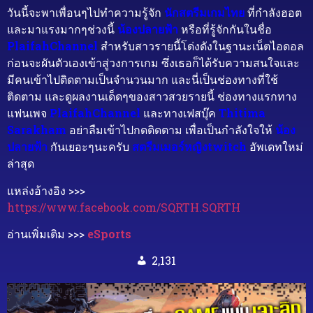
วันนี้จะพาเพื่อนๆไปทำความรู้จัก
นักสตรีมเกมไทย
ที่กำลังฮอต
และมาแรงมากๆช่วงนี้
น้องปลายฟ้า
หรือที่รู้จักกันในชื่อ
PlaifahChannel
สำหรับสาวรายนี้โด่งดังในฐานะเน็ตไอดอล
ก่อนจะผันตัวเองเข้าสู่วงการเกม ซึ่งเธอก็ได้รับความสนใจและ
มีคนเข้าไปติดตามเป็นจำนวนมาก และนี่เป็นช่องทางที่ใช้
ติดตาม และดูผลงานเด็ดๆของสาวสวยรายนี้ ช่องทางแรกทาง
แฟนเพจ
PlaifahChannel
และทางเฟสบุ๊ค
Thitima
Sarakham
อย่าลืมเข้าไปกดติดตาม เพื่อเป็นกำลังใจให้
น้อง
ปลายฟ้า
กันเยอะๆนะครับ
สตรีมเมอร์หญิงtwitch
อัพเดทใหม่
ล่าสุด
แหล่งอ้างอิง >>>
https://www.facebook.com/SQRTH.SQRTH
อ่านเพิ่มเติม >>>
eSports
2,131