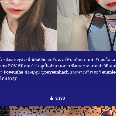
ด่งดังมากๆช่วงนี้
น้องปอย
สตรีมเมอร์ที่มากับความน่ารักสดใส แถ
ม ROV ที่มีคนเข้าไปดูเป็นจำนวนมาก ซึ่งเธอชอบแนะนำวิธีเล่นดี
ัว
Poyeunha
ช่องยูทูป
@poyeunhach
และทางทวิตเตอร์
eunnie
หม่ล่าสุด
2,190