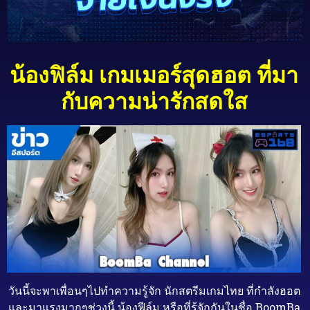
น้องฟิล์ม เกมเมอร์สุดฮอต ที่มา
กับความน่ารักสดใส
วันนี้จะพาเพื่อนๆไปทำความรู้จัก นักสตรีมเกมไทย ที่กำลังฮอต
และมาแรงมากๆช่วงนี้ น้องฟีล์ม หรือที่รู้จักกันในชื่อ BoomBa