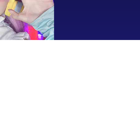
ี่มากับความน่ารักสดใส และเป็นกันเองสุดๆกับ
ischmidt
และทางทวิตเตอร์
@mirin_shuu
อย่า
ห้ไว้ นักสตรีมเมอร์สาวนมใหญ่นักสตรีมเมอร์