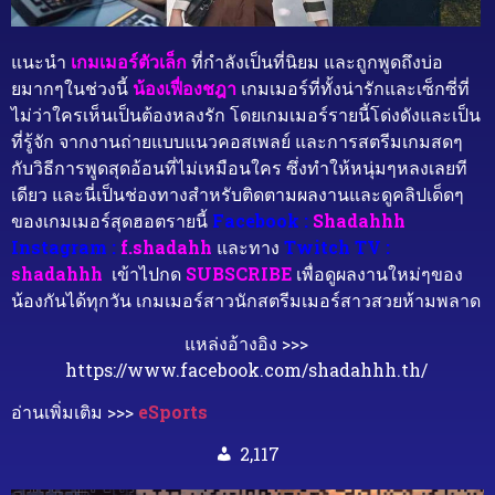
แนะนำ
เกมเมอร์ตัวเล็ก
ที่กำลังเป็นที่นิยม และถูกพูดถึงบ่อ
ยมากๆในช่วงนี้
น้องเฟื่องชฎา
เกมเมอร์ที่ทั้งน่ารักและเซ็กซี่ที่
ไม่ว่าใครเห็นเป็นต้องหลงรัก โดยเกมเมอร์รายนี้โด่งดังและเป็น
ที่รู้จัก จากงานถ่ายแบบแนวคอสเพลย์ และการสตรีมเกมสดๆ
กับวิธีการพูดสุดอ้อนที่ไม่เหมือนใคร ซึ่งทำให้หนุ่มๆหลงเลยที
เดียว และนี่เป็นช่องทางสำหรับติดตามผลงานและดูคลิปเด็ดๆ
ของเกมเมอร์สุดฮอตรายนี้
Facebook :
Shadahhh
Instagram :
f.shadahh
และทาง
Twitch TV :
shadahhh
เข้าไปกด
SUBSCRIBE
เพื่อดูผลงานใหม่ๆของ
น้องกันได้ทุกวัน เกมเมอร์สาวนักสตรีมเมอร์สาวสวยห้ามพลาด
แหล่งอ้างอิง >>>
https://www.facebook.com/shadahhh.th/
อ่านเพิ่มเติม >>>
eSports
2,117