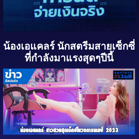
น้องเอแคลร์ นักสตรีมสายเซ็กซี่
ที่กำลังมาแรงสุดๆปีนี้