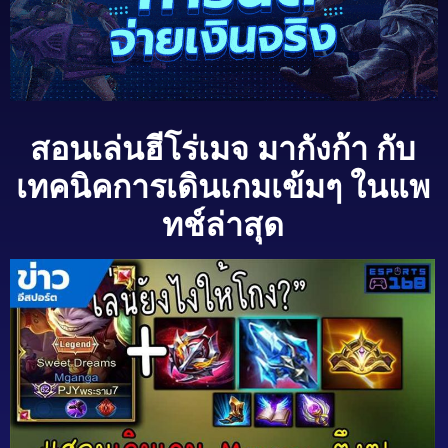
สอนเล่นฮีโร่เมจ มากังก้า กับ
เทคนิคการเดินเกมเข้มๆ ในแพ
ทช์ล่าสุด