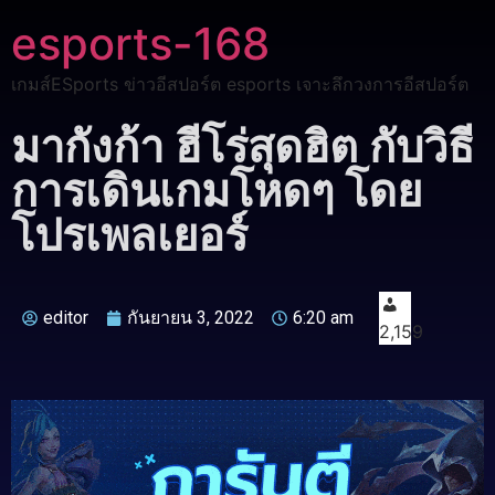
esports-168
เกมส์ESports ข่าวอีสปอร์ต esports เจาะลึกวงการอีสปอร์ต
มากังก้า ฮีโร่สุดฮิต กับวิธี
การเดินเกมโหดๆ โดย
โปรเพลเยอร์
editor
กันยายน 3, 2022
6:20 am
2,159