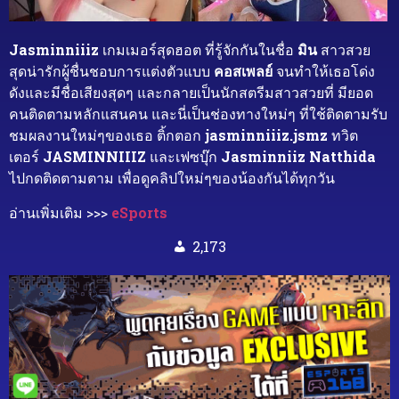
Jasminniiiz
เกมเมอร์สุดฮอต ที่รู้จักกันในชื่อ
มิน
สาวสวย
สุดน่ารักผู้ชื่นชอบการแต่งตัวแบบ
คอสเพลย์
จนทำให้เธอโด่ง
ดังและมีชื่อเสียงสุดๆ และกลายเป็นนักสตรีมสาวสวยที่ มียอด
คนติดตามหลักแสนคน และนี่เป็นช่องทางใหม่ๆ ที่ใช้ติดตามรับ
ชมผลงานใหม่ๆของเธอ ติ้กตอก
jasminniiiz.jsmz
ทวิต
เตอร์
JASMINNIIIZ
และเฟซบุ๊ก
Jasminniiz Natthida
ไปกดติดตามตาม เพื่อดูคลิปใหม่ๆของน้องกันได้ทุกวัน
อ่านเพิ่มเติม >>>
eSports
2,173