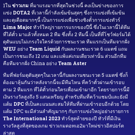
1ใน
ข่าวเกม
ที่มาแรงมากที่สุดในช่วงนี้ คงเป็นข่างของการ
แข่ง
DOTA2
ที่เวลานี้กำลังเข้มข้นสุดๆ ซึ่งการแข่งที่เข้มข้น
และดุเดือดมากๆนี้ เป็นการแข่งเพื่อช่วงชิงตั๋วการแข่งทัวร์
Lima Major
ทัวร์ใหญ่รายการแรกของปีนี้ ซึ่งในเวลานี้ได้ทีม
ที่ได้ตั๋ว มาแล้วทั้งหมด 2 ทีม ซึ่งทั้ง 2 ทีมนี้ เป็นที่ที่โชว์ฟอร์มได้
ดุดันแบบไม่เกรงใจใครด้วยการชนะรวด ทีมแรกเป็นทีมจากฝั่ง
WEU
อย่าง
Team Liquid
กับผลงานชนะรวด 6 แมตช์ แถม
เป็นการชนะถึง 12 เกม และแพ้แค่เกมเดียวเท่านั้น ส่วนอีกทีม
คือทีมจากฝั่ง China อย่าง
Team Aster
ทีมที่ฟอร์มดุดันสุดๆในเวลานี้กับผลงานชนะรวด 5 แมตช์ ซึ่งก็
ต้องมาลุ้นกันว่าหลังจากนี้จะมีทีมไหน ที่คว้าตั๋วผ่านเข้ารอบ
ตาม 2 ทีมแรก ที่ได้ตั๋วก่อนใครเพื่อนเข้ามาอีก โดยรายการนี้มี
เงินรางวัลสูงถึง 5 แสนเหรียญ สำหรับทีมที่คว้าแชมป์และยังมี
แต้ม
DPC
ที่เป็นคะแนนสะสมให้ทีมที่ผ่านเข้ารอบอีกด้วย โดย
แต้ม DPC จะมีส่วนสำคัญมากๆ กับการแข่งใหญ่อย่างรายการ
The International 2023
ทัวร์สุดท้ายของปี ทัวร์ที่มีเงิน
รางวัลสูงที่สุดของเกม ข่าวเกมดอทเอ2มาใหม่ข่าวอีสปอร์ต
ล่าสุด