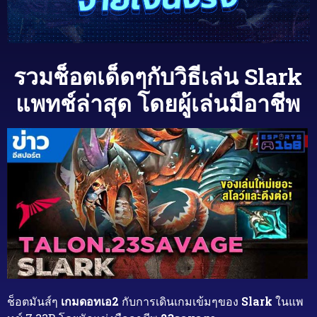
รวมช็อตเด็ดๆกับวิธีเล่น Slark
แพทช์ล่าสุด โดยผู้เล่นมือาชีพ
ช็อตมันส์ๆ
เกมดอทเอ2
กับการเดินเกมเข้มๆของ
Slark
ในแพ