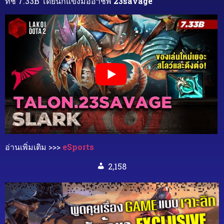
ทช์ 7.33B โดยนักแข่งมืออาชีพ
23savage
อ่านเพิ่มเติม >>>
eSports
2,158