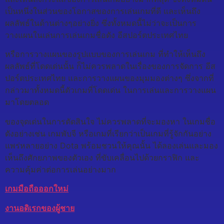
เป็นหนึ่งในส่วนของโอกาสของการเล่นเกมที่ดี และเห็นถึง
ผลลัพธ์ในด้านต่างๆอย่างยิ่ง ซึ่งทั้งหมดนี้ไม่ว่าจะเป็นการ
วางแผนในเล่นการเล่นเกมชื่อดัง อีสปอร์ตประเทศไทย
หรือการวางแผนของรูปแบบของการเล่นเกม ที่ทำให้เห็นถึง
ผลลัพธ์ที่โดดเด่นนั้น ก็ไม่ควรพลาดในเรื่องของการจัดการ อีส
ปอร์ตประเทศไทย และการวางแผนของมุมมองต่างๆ ซึ่งจากที่
กล่าวมาทั้งหมดนี้ตัวเกมที่โดดเด่น ในการเล่นและการวางแผน
มาโดยตลอด
ของจุดเด่นในการตัดสินใจ ไม่ควรพลาดที่จะมองหา ในเกมชื่อ
ดังอย่างเช่น เกมพับจี หรือเกมที่เรียกว่าเป็นเกมที่รู้จักกันอย่าง
แพร่หลายอย่าง Dota พร้อมชวนให้คุณนั้น ได้ลองเล่นและมอง
เห็นถึงศักยภาพของตัวเอง ที่ขับเคลื่อนไปด้วยกราฟิก และ
ความคุ้มค่าต่อการเล่นอย่างมาก
เกมมือถือออกใหม่
งานอดิเรกของผู้ชาย