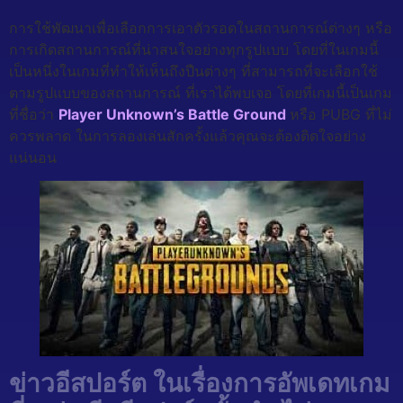
การใช้พัฒนาเพื่อเลือกการเอาตัวรอดในสถานการณ์ต่างๆ หรือ
การเกิดสถานการณ์ที่น่าสนใจอย่างทุกรูปแบบ โดยที่ในเกมนี้
เป็นหนึ่งในเกมที่ทำให้เห็นถึงปืนต่างๆ ที่สามารถที่จะเลือกใช้
ตามรูปแบบของสถานการณ์ ที่เราได้พบเจอ โดยที่เกมนี้เป็นเกม
ที่ชื่อว่า
Player Unknown’s Battle Ground
หรือ PUBG ที่ไม่
ควรพลาด ในการลองเล่นสักครั้งแล้วคุณจะต้องติดใจอย่าง
แน่นอน
ข่าวอีสปอร์ต ในเรื่องการอัพเดทเกม