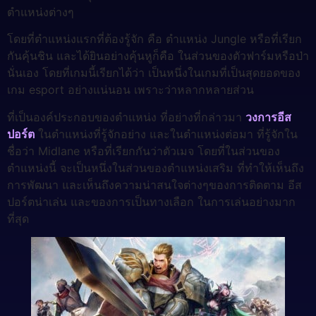
ตำแหน่งต่างๆ
โดยที่ตำแหน่งแรกที่ต้องรู้จัก คือ ตำแหน่ง Jungle หรือที่เรียก
กันคุ้นชิน และได้ยินอย่างคุ้นหูก็คือ ในส่วนของตัวฟาร์มหรือป่า
นั่นเอง โดยที่เกมนี้เรียกได้ว่า เป็นหนึ่งในเกมที่เป็นสุดยอดของ
เกม esport อย่างแน่นอน เพราะว่าหลากหลายส่วน
ที่เป็นองค์ประกอบของตำแหน่ง ที่อย่างที่กล่าวมา
วงการอีส
ปอร์ต
ในตำแหน่งที่รู้จักอย่าง และในตำแหน่งต่อมา ที่รู้จักใน
ชื่อว่า Midlane หรือที่เรียกกันว่าตัวเมจ โดยที่ในส่วนของ
ตำแหน่งนี้ จะเป็นหนึ่งในส่วนของตำแหน่งเสริม ที่ทำให้เห็นถึง
การพัฒนา และเห็นถึงความน่าสนใจต่างๆของการติดตาม
อีส
ปอร์ตน่าเล่น
และของการเป็นทางเลือก ในการเล่นอย่างมาก
ที่สุด