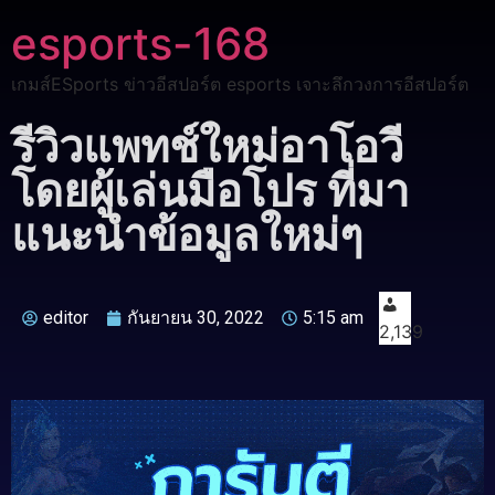
esports-168
เกมส์ESports ข่าวอีสปอร์ต esports เจาะลึกวงการอีสปอร์ต
รีวิวแพทช์ใหม่อาโอวี
โดยผู้เล่นมือโปร ที่มา
แนะนำข้อมูลใหม่ๆ
editor
กันยายน 30, 2022
5:15 am
2,139