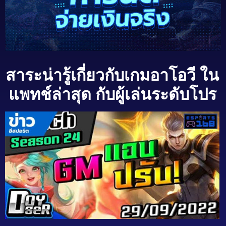
สาระน่ารู้เกี่ยวกับเกมอาโอวี ใน
แพทช์ล่าสุด กับผู้เล่นระดับโปร