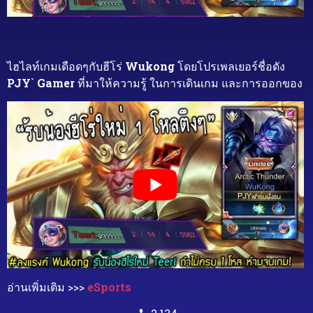
ไฮไลท์เกมเดือดๆกับฮีโร่
Wukong
โดยโปรเพลเยอร์ชื่อดัง
PJY` Gamer
ที่มาให้ความรู้ ในการเดินเกม และการออกของ
อ่านเพิ่มเติม >>>
eSports