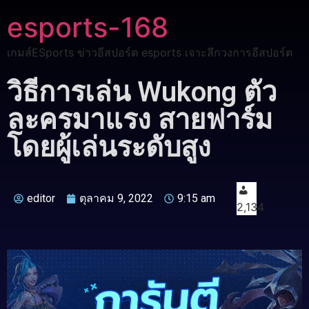
esports-168
เกมส์ESports ข่าวอีสปอร์ต esports เจาะลึกวงการอีสปอร์ต
วิธีการเล่น Wukong ตัว
ละครมาแรง สายฟาร์ม
โดยผู้เล่นระดับสูง
editor
ตุลาคม 9, 2022
9:15 am
2,134