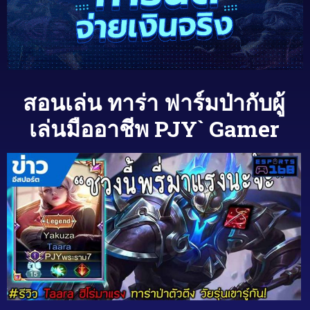
สอนเล่น ทาร่า ฟาร์มป่ากับผู้
เล่นมืออาชีพ PJY` Gamer