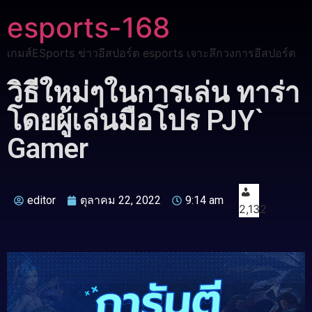
esports-168
เกมส์ESports ข่าวอีสปอร์ต esports เจาะลึกวงการอีสปอร์ต
วิธีใหม่ๆในการเล่น ทาร่า
โดยผู้เล่นมือโปร PJY`
Gamer
editor
ตุลาคม 22, 2022
9:14 am
2,132