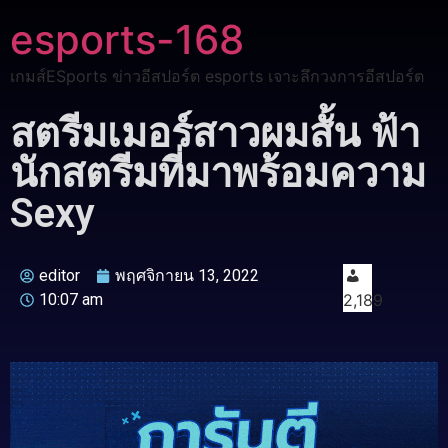
esports-168
เกมส์ESports ข่าวอีสปอร์ต esports เจาะลึกวงการอีสปอร์ต
สตรีมเมอร์สาวผมสั้น ฟ้า
นักสตรีมที่มาพร้อมความ
Sexy
editor
พฤศจิกายน 13, 2022
10:07 am
2,189