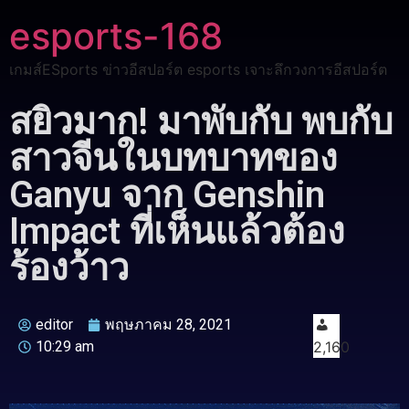
esports-168
เกมส์ESports ข่าวอีสปอร์ต esports เจาะลึกวงการอีสปอร์ต
สยิวมาก! มาพับกับ พบกับ
สาวจีนในบทบาทของ
Ganyu จาก Genshin
Impact ที่เห็นแล้วต้อง
ร้องว้าว
editor
พฤษภาคม 28, 2021
10:29 am
2,160