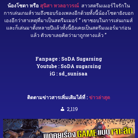
น้องโซดา หรือ
สุนิสา หวลอาวรณ์
สาวสตรีมเมอร์ใจรักใน
การเล่นเกมส์รวมถึงชอบร้องเพลงอีกด้วยทั้งนี้น้องโซดายังบอก
เองอีกว่าสาเหตุที่มาเป็นสตรีมเมอร์ ” เขาชอบในการเล่นเกมส์
และก็เล่นมาตั้งหลายปีแล้วทั้งนี้ยังเคยเป็นสตรีมเมอร์มาก่อน
แล้ว ตัวเขาเลยคิดว่ามาถูกทางแล้ว ”
Fanpage : SoDA Sugarsing
Youtube : SoDA sugarsing
iG : sd_sunisaa
ติดตามข่าวสารเพิ่มเติมได้ที่ :
ข่าวล่าสุด
2,119