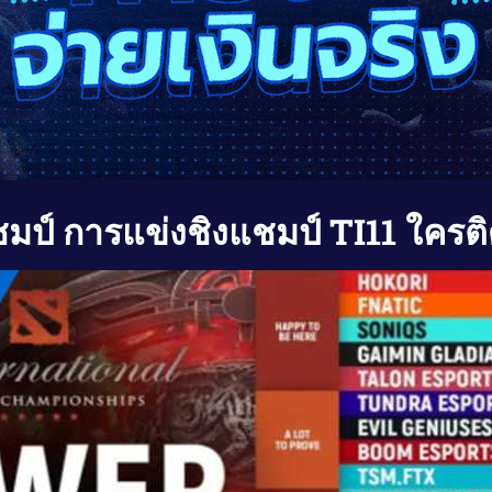
ชมป์ การแข่งชิงแชมป์ TI11 ใครติ