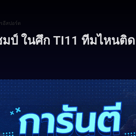
รอีสปอร์ต
ชมป์ ในศึก TI11 ทีมไหนติด
8