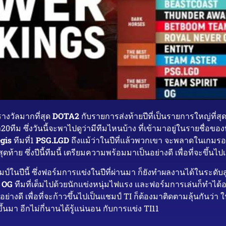
รางวัลมากที่สุด
DOTA2
กับรายการส่งท้ายปีที่เป็นรายการใหญ่ที่สุด 
ทีม ซึ่งวันนี้จะพาไปดูว่ามีทีมไหนบ้าง ที่เข้ามาอยู่ในรายชื่อของท
gis
ทีมที่1
PSG.LGD
ถึงแม้ว่าในปีที่แล้วพวกเขา จะพลาดในเกมรอ
าย ซึ่งปีนี้ทีมนี้ เตรียมความพร้อมมาเป็นอย่างดี เพื่อที่จะขึ้นไป
์ในปีนี้ ซึ่งฟอร์มการแข่งในปีที่ผ่านมา ก็ยังทำผลงานได้ในระดับสูง
3
OG
ทีมที่เต็มไปด้วยนักแข่งหนุ่มไฟแรง และฟอร์มการเล่นก็ทำได้อย
นอย่างดี เพื่อที่จะก้าวขึ้นไปเป็นแชมป์ TI ก็ต้องมาติดตามลุ้นกันว่า
ขึ้นมา อีกไม่กี่นานได้รู้แน่นอน กับการแข่ง TI11