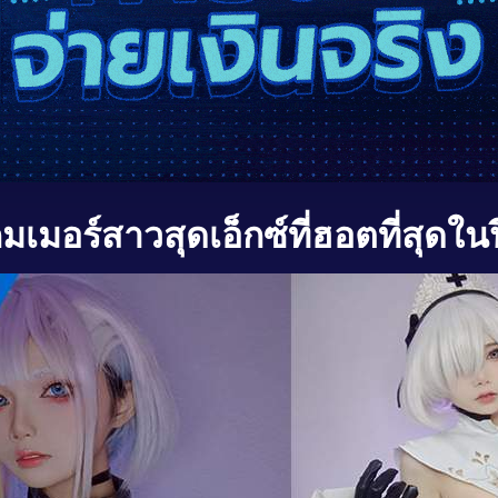
กมเมอร์สาวสุดเอ็กซ์ที่ฮอตที่สุดใ