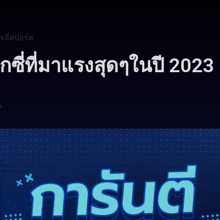
รอีสปอร์ต
กซี่ที่มาแรงสุดๆในปี 2023
7