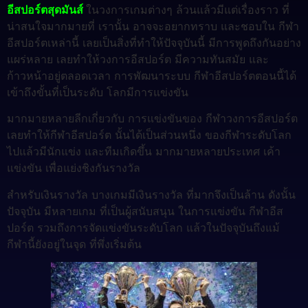
อีสปอร์ตสุดมันส์
ในวงการเกมต่างๆ ล้วนแล้วมีแต่เรื่องราว ที่
น่าสนใจมากมายที่ เรานั้น อาจจะอยากทราบ และชอบใน กีฬา
อีสปอร์ตเหล่านี้ เลยเป็นสิ่งที่ทำให้ปัจจุบันนี้ มีการพูดถึงกันอย่าง
แผร่หลาย เลยทำให้วงการอีสปอร์ต มีความทันสมัย และ
ก้าวหน้าอยู่ตลอดเวลา การพัฒนาระบบ กีฬาอีสปอร์ตตอนนี้ได้
เข้าถึงขั้นที่เป็นระดับ โลกมีการแข่งขัน
มากมายหลายลีกเกี่ยวกับ การแข่งขันของ กีฬาวงการอีสปอร์ต
เลยทำให้กีฬาอีสปอร์ต นั้นได้เป็นส่วนหนึ่ง ของกีฬาระดับโลก
ไปแล้วมีนักแข่ง และทีมเกิดขึ้น มากมายหลายประเทศ เค้า
แข่งขัน เพื่อแย่งชิงกันรางวัล
สำหรับเงินรางวัล บางเกมมีเงินรางวัล ที่มากจึงเป็นล้าน ดังนั้น
ปัจจุบัน มีหลายเกม ที่เป็นผู้สนับสนุน ในการแข่งขัน กีฬาอีส
ปอร์ต รวมถึงการจัดแข่งขันระดับโลก แล้วในปัจจุบันถึงแม้
กีฬานี้ยังอยู่ในจุด ที่พึ่งเริ่มต้น