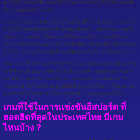
จะได้หยิบนำมาเป็น เกณฑ์ที่ใช้ในการแข่งขัน กีฬาอีสปอร์ตซึ่ง
กีฬาอีสปอร์ตไม่ได้จำกัด
ความว่าต้องเล่น แต่เกมที่อยู่ในเครื่องพีซี แต่มันยังสามารถเก็บ
เกมในโทรศัพท์มือถือ เครื่อง PlayStation , Xbox และรวมถึง
Nintendo switch ก็ยังนำมาใช้เป็นเกม ในการแข่งขันของ
วงการ อีสปอร์ตของต่างประเทศอีกด้วย แล้วเกมนี้ยังได้เป็นเกม
ที่ใช้ในการแข่งขันระดับสี่เกม ที่จัดแข่งขันขึ้น ทำให้เหล่าสาวก
Tekken 7 ที่เข้าร่วมแข่งขันต่างฝึกฝน ส่งตัวแทนของทีมมาเป็น
นักกีฬาแข่งของประเทศ จริงจังถึงระดับหิ้ว จอยส่วนตัวกันมา
เลยทีเดียว เพราะความถนัดของ แต่ละคนทางกรรมการ จัด
งานเลยเข้าใจในสิ่งนี้ อนุญาตให้มีกฎเกณฑ์ ในการใช้อุปกรณ์
ส่วนตัว เพื่อเป็นอุปกรณ์ในการใช้แข่ง ของแต่ละคนนั้นเอง
เกมที่ใช้ในการ​แข่งขันอีสปอร์ต ที่
ฮอตฮิตที่สุดในประเทศไทย มีเกม
ไหนบ้าง ?