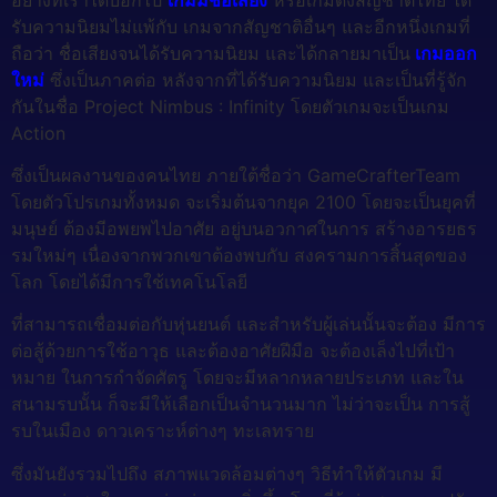
รับความนิยมไม่แพ้กับ เกมจากสัญชาติอื่นๆ และอีกหนึ่งเกมที่
ถือว่า ชื่อเสียงจนได้รับความนิยม และได้กลายมาเป็น
เกมออก
ใหม่
ซึ่งเป็นภาคต่อ หลังจากที่ได้รับความนิยม และเป็นที่รู้จัก
กันในชื่อ Project Nimbus : Infinity โดยตัวเกมจะเป็นเกม
Action
ซึ่งเป็นผลงานของคนไทย ภายใต้ชื่อว่า GameCrafterTeam
โดยตัวโปรเกมทั้งหมด จะเริ่มต้นจากยุค 2100 โดยจะเป็นยุคที่
มนุษย์ ต้องมีอพยพไปอาศัย อยู่บนอวกาศในการ สร้างอารยธร
รมใหม่ๆ เนื่องจากพวกเขาต้องพบกับ สงครามการสิ้นสุดของ
โลก โดยได้มีการใช้เทคโนโลยี
ที่สามารถเชื่อมต่อกับหุ่นยนต์ และสำหรับผู้เล่นนั้นจะต้อง มีการ
ต่อสู้ด้วยการใช้อาวุธ และต้องอาศัยฝีมือ จะต้องเล็งไปที่เป้า
หมาย ในการกำจัดศัตรู โดยจะมีหลากหลายประเภท และใน
สนามรบนั้น ก็จะมีให้เลือกเป็นจำนวนมาก ไม่ว่าจะเป็น การสู้
รบในเมือง ดาวเคราะห์ต่างๆ ทะเลทราย
ซึ่งมันยังรวมไปถึง สภาพแวดล้อมต่างๆ วิธีทำให้ตัวเกม มี