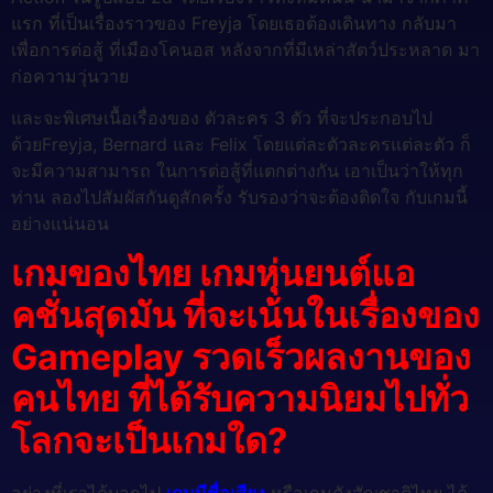
แรก ที่เป็นเรื่องราวของ Freyja โดยเธอต้องเดินทาง กลับมา
เพื่อการต่อสู้ ที่เมืองโคนอส หลังจากที่มีเหล่าสัตว์ประหลาด มา
ก่อความวุ่นวาย
และจะพิเศษเนื้อเรื่องของ ตัวละคร 3 ตัว ที่จะประกอบไป
ด้วยFreyja, Bernard และ Felix โดยแต่ละตัวละครแต่ละตัว ก็
จะมีความสามารถ ในการต่อสู้ที่แตกต่างกัน เอาเป็นว่าให้ทุก
ท่าน ลองไปสัมผัสกันดูสักครั้ง รับรองว่าจะต้องติดใจ กับเกมนี้
อย่างแน่นอน
เกมของไทย เกมหุ่นยนต์แอ
คชั่นสุดมัน ที่จะเน้นในเรื่องของ
Gameplay รวดเร็วผลงานของ
คนไทย ที่ได้รับความนิยมไปทั่ว
โลกจะเป็นเกมใด?
อย่างที่เราได้บอกไป
เกมมีชื่อเสียง
หรือเกมดังสัญชาติไทย ได้