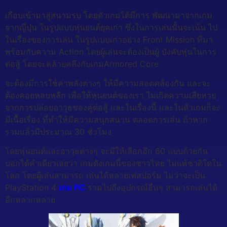
เกือบเข้ามาสู่สนามรบ โดยตัวเกมได้มีการ พัฒนามาจากเกม
จากญี่ปุ่น ในรูปแบบหุ่นยนต์ยุคเก่า ซึ่งในการเล่นนั้นจะเน้น ไป
ในเรื่องของการเล่น ในรูปแบบเก่าอย่าง Front Mission ที่มา
พร้อมกับความ Action โดยผู้เล่นจะต้องเป็นผู้ บังคับหุ่นในการ
ต่อสู้ โดยจะคล้ายคลึงกับเกมArmored Core
จะต้องมีการใช้ค่าพลังต่างๆ ให้มีความสอดคล้องกัน และจะ
ต้องคอยหลบหลีก เพื่อให้หุ่นยนต์ของเรา ไม่เกิดความเสียหาย
จากการปล่อยอาวุธของคู่ต่อสู้ และในเรื่องนี้ และในตัวเกมก็จะ
มีเนื้อเรื่อง ที่ทำให้มีความสนุกสนาน ตลอดการเล่น ถ้าหาก
รวมแล้วมีประมาณ 30 ชั่วโมง
โดยหุ่นยนต์และอาวุธต่างๆ จะมีให้เลือกอีก 60 แบบด้วยกัน
บอกได้คำเดียวเลยว่า เกมดังเกมนี้ของชาวไทย ไม่แพ้ชาติใดใน
โลก โดยผู้เล่นสามารถ เล่นได้หลายเฟสปอร์ม ไม่ว่าจะเป็น
PlayStation 4
เกม PC
รวมไปถึงอุปกรณ์อื่นๆ สามารถเล่นได้
อีกหลากหลาย