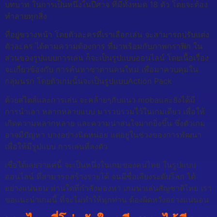
บทบาท ในการเป็นหนึ่งในปีศาจ ที่มีทั้งหมด 18 ตัว โดยจะต้อง
ทำลายทุกสิ่ง
ที่อยู่ขวางหน้า โดยตัวละครที่เราเลือกเล่น จะสามารถปรับแต่ง
ตัวละคร ได้ตามความต้องการ ที่มาพร้อมกับภาพกราฟิก ใน
ส่วนของรูปแบบการเล่น ก็จะเป็นรูปแบบออนไลน์ โดยเนื้อเรื่อง
จะเกี่ยวข้องกับ การค้นหาซาตานคนใหม่ เพื่อมาควบคุมใน
กลุ่มนรก โดยตัวเกมนั้นจะเป็นรูปแบบAction Pack
ด้วยสไตล์และการเล่น จะคล้ายๆกับแนว mobaและยังได้มี
การนำเอา หลากหลายแบบ มารวบรวมไว้ในเกมเดียว เพื่อให้
เกิดความหลากหลาย และความน่าสนใจมากยิ่งขึ้น ซึ่งตัวเกม
อาจมีปัญหา บางอย่างนิดหน่อย แต่อยู่ในช่วงของการพัฒนา
เพื่อให้มีรูปแบบ การเล่นที่ลงตัว
เชื่อได้เลยว่าแค่นี้ จะเป็นหนึ่งในเกมของคนไทย ในรูปแบบ
ออนไลน์ ที่สามารถสร้างรายได้ จนมีชื่อเสียงระดับโลก ได้
อย่างแน่นอน ท่านใดที่กำลังมองหา เกมน่าเล่นสัญชาติไทย เรา
ขอแนะนำเกมนี้ ที่จะไม่ทำให้ทุกท่าน ต้องผิดหวังอย่างแน่นอน