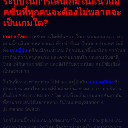
ระบบในการเล่นเกมในแนวแอ
คชั่นที่ทุกคนจะต้องไม่พลาดจะ
เป็นเกมใด?
เกมของไทย
สำหรับท่านใดที่ชื่นชอบ ในการเล่นเกมแนวต่างๆ
ตอนนี้จะมีหลากหลายแนว ที่จะทำขึ้นมาในหลายประเทศ จะมี
ทั้ง
เกมญี่ปุ่น
หรือแม้กระทั่งเกม ที่ถูกพัฒนาขึ้นมาโดย ชาวไทย
เราด้วยความสนุกสนาน และความน่าสนใจ ของเกมวันชาติ
ไทย แพ้กับเกมชาติอื่นๆ และยังได้รับความนิยม คนมีชื่อเสียง
เป็นอย่างมาก
ในวันนี้เราจะพาทุกท่าน ไปทำความรู้จักกับ
เกมยอดนิยม
ซึ่ง
เป็นเกมของคนไทย และมีชื่อเสียงเป็นอย่างมาก เรามาเริ่มต้น
กันด้วย Aeterno Blade 2 โดยเกมนี้จะเป็น เกมแอคชั่นสุดมัน
ที่สามารถเล่นได้หลากหลาย วันไหน PlayStation 4
,Nintendo Switch
โดยในเกมนี้จะเป็นเกม ถูกพัฒนามาในภาค 2 ด้วยรูปแบบเกม
Action ในรูปแบบ 2d โดยเรื่องราวทั้งหมดนั้น นำมาจากภาค