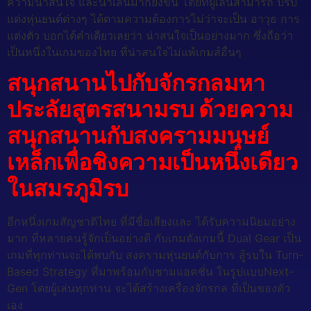
ความน่าสนใจ และน่าเล่นมากยิ่งขึ้น โดยที่ผู้เล่นสามารถ ปรับ
แต่งหุ่นยนต์ต่างๆ ได้ตามความต้องการไม่ว่าจะเป็น อาวุธ การ
แต่งตัว บอกได้คำเดียวเลยว่า น่าสนใจเป็นอย่างมาก ซึ่งถือว่า
เป็นหนึ่งในเกมของไทย ที่น่าสนใจไม่แพ้เกมส์อื่นๆ
สนุกสนานไปกับจักรกลมหา
ประลัยสูตรสนามรบ ด้วยความ
สนุกสนานกับสงครามมนุษย์
เหล็กเพื่อชิงความเป็นหนึ่งเดียว
ในสมรภูมิรบ
อีกหนึ่งเกมสัญชาติไทย ที่มีชื่อเสียงและ ได้รับความนิยมอย่าง
มาก ที่หลายคนรู้จักเป็นอย่างดี กับเกมดังเกมนี้ Dual Gear เป็น
เกมที่ทุกท่านจะได้พบกับ สงครามหุ่นยนต์กับการ สู้รบใน Turn-
Based Strategy ที่มาพร้อมกับชามแอคชั่น ในรูปแบบNext-
Gen โดยผู้เล่นทุกท่าน จะได้สร้างเครื่องจักรกล ที่เป็นของตัว
เอง