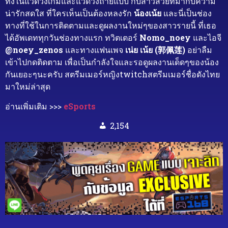
ทั้งในแวดวงเกมและแวดวงถ่ายแบบ กับสาวสวยที่มากับความ
น่ารักสดใส ที่ใครเห็นเป็นต้องหลงรัก
น้องเน้ย
และนี่เป็นช่อง
ทางที่ใช้ในการติดตามและดูผลงานใหม่ๆของสาวรายนี้ ที่เธอ
ได้อัพเดททุกวันช่องทางแรก ทวิตเตอร์
Nomo_noey
และไอจี
@noey_zenos
และทางแฟนเพจ
เน่ย เน้ย (郭佩莲)
อย่าลืม
เข้าไปกดติดตาม เพื่อเป็นกำลังใจและรอดูผลงานเด็ดๆของน้อง
กันเยอะๆนะครับ สตรีมเมอร์หญิงtwitchสตรีมเมอร์ชื่อดังไทย
มาใหม่ล่าสุด
อ่านเพิ่มเติม >>>
eSports
2,154