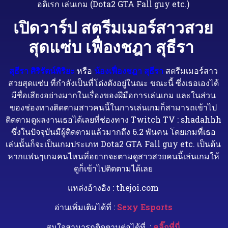
อดิเรก เล่นเกม (Dota2 GTA Fall guy etc.)
เปิดวาร์ป สตรีมเมอร์สาวสวย
สุดแซ่บ เฟื่องชฎา สุธีรา
สุธีรา ศิริรัตน์พิริยะ
หรือ
น้องเฟื่องชฎา สุธีรา
สตรีมเมอร์สาว
สวยสุดแซ่บ ที่กำลังเป็นที่โด่งดังอยู่ในณะ ขณะนี้ ซึ่งเธอเองได้
มีชื่อเสียงอย่างมากในเรื่องของฝีมือการเล่นเกม และในส่วน
ของช่องทางติดตามสาวคนนี้ในการเล่นเกมก็สามารถเข้าไป
ติดตามดูผลงานเธอได้เลยที่ช่องทาง Twitch TV : shadahhh
ซึ่งในปัจจุบันมีผู้ติดตามแล้วมากถึง 6.2 พันคน โดยเกมที่เธอ
เล่นนั้นก็จะเป็นเกมประเภท Dota2 GTA Fall guy etc. เป็นต้น
หากแฟนๆเกมคนไหนที่อยากจะตามดูสาวสวยคนนี้เล่นเกมให้
ดูก็เข้าไปติดตามได้เลย
แหล่งอ้างอิง : thejoi.com
อ่านเพิ่มเติมได้ที่ :
Sexy Esports
สนใจสามารถติดตามต่อได้ที่
:
คลิ๊กที่นี่