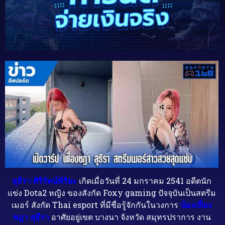
สุธีรา ศิริรัตน์พิริยะ
เกิดเมื่อวันที่ 24 มกราคม 2541 อดีตนัก
แข่ง Dota2 หญิง ของสังกัด Foxy gaming ปัจจุบันเป็นสตรีม
เมอร์ สังกัด Thai esport ที่มีชื่อรู้จักกันในวงการ
น้องเฟื่อง
ชฎา สุธีรา
อาศัยอยู่เขต บางนา จังหวัด สมุทรปราการ งาน