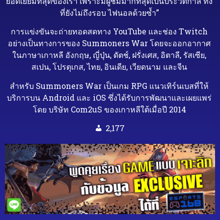
ยอดเยี่ยมที่สุดของเรา เพราะมีผู้ชมมากที่สุดเป็นประวัติกาล ทั้ง
ที่ยังไม่ถึงรอบ ไฟนอลด้วยซ้ำ”
การแข่งขันจะถ่ายทอดสดทาง YouTube และช่อง Twitch
อย่างเป็นทางการของ Summoners War โดยจะออกอากาศ
ในภาษาเกาหลี อังกฤษ, ญี่ปุ่น, ดัตช์, ฝรั่งเศส, อิตาลี, รัสเซีย,
สเปน, โปรตุเกส, ไทย, อินเดีย, เวียดนาม และจีน
สำหรับ Summoners War เป็นเกม RPG แนวเทิร์นเบสที่ให้
บริการบน Android และ iOS ซึ่งได้รับการพัฒนาและเผยแพร่
โดย บริษัท Com2uS ของเกาหลีใต้เมื่อปี 2014
2,177