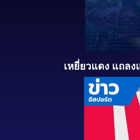
เหยี่ยวแดง แถลงแ