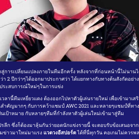
าสู่การเปลี่ยนแปลงภายในทีมอีกครั้ง หลังจากที่ก่อนหน้านี้ไม่นานไ
นกว่า 2 ปีกว่าๆได้ออกมาประกาศว่า ได้แยกทางกับทางต้นสังกัดอย่า
วประสบการณ์ใหม่ๆในการแข่ง
นเวลานี้ทีมเหยี่ยวแดง ต้องออกไปหาตัวผู้เล่นรายใหม่ เพื่อเข้ามาเ
มีส่วนสำคัญมากๆ กับการคว้าแชมป์ AWC 2021 และหลายๆแชมป์ที่ทางทีม
นเป้าหมาย กับหลายๆทีมที่กำลังหาตัวผู้เล่นใหม่เข้ามาสู่ทีม
ปรลีก ซึ่งก็ต้องมาลุ้นกันว่ายอดนักแข่งรายนี้ จะตอบรับข้อเสนอจ
ามข่าวมาใหม่มาแรง
แวดวงอีสปอร์ต
ได้ที่นี่ทุกวัน คอเกมไม่ควรพ