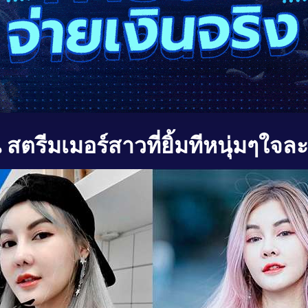
น
สตรีมเมอร์สาวที่ยิ้มทีหนุ่มๆใจล