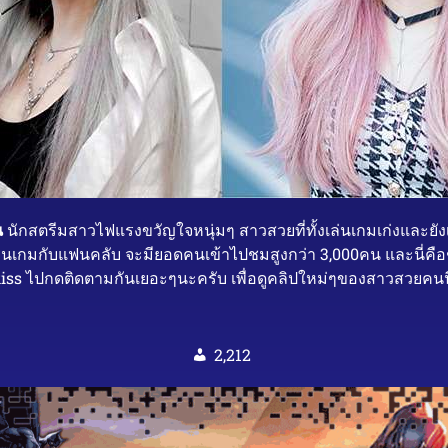
น
นักสตรีมสาวไฟแรงขวัญใจหนุ่มๆ สาวสวยที่ทั้งเล่นเกมเก่งและยังเ
เล่นเกมกับแฟนคลับ จะมียอดคนเข้าไปชมสูงกว่า 3,000คน และนี่คื
 ไปกดติดตามกันเยอะๆนะครับ เพื่อดูคลิปใหม่ๆของสาวสวยคนนี้
2,212