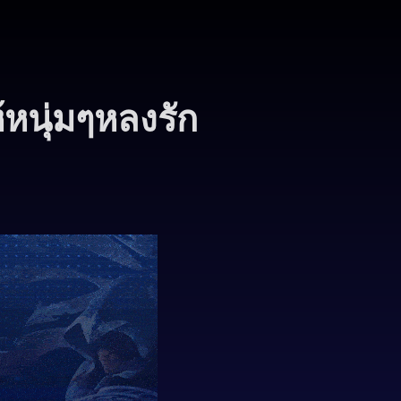
้หนุ่มๆหลงรัก