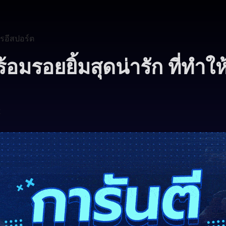
รอีสปอร์ต
มรอยยิ้มสุดน่ารัก ที่ทำให
2