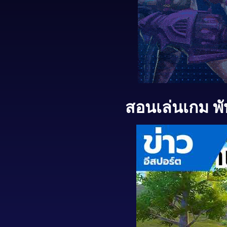
สอนเล่นเกม พ