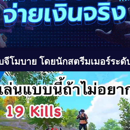
ับจีโมบาย โดยนักสตรีมเมอร์ระด