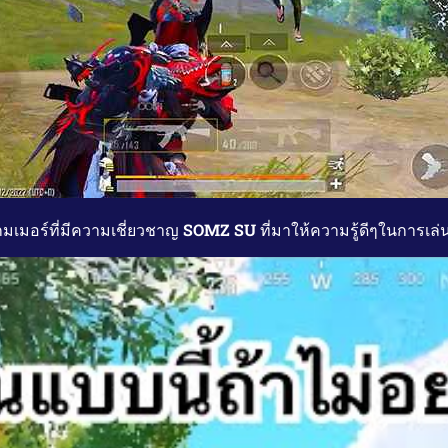
มเมอร์ที่มีความเชี่ยวชาญ
SOMZ SU
ที่มาให้ความรู้ดีๆในการเล่