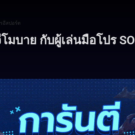
รอีสปอร์ต
ีโมบาย กับผู้เล่นมือโปร 
2