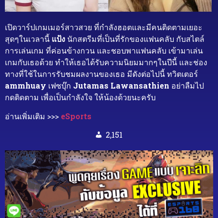
เปิดวาร์ปเกมเมอร์สาวสวย ที่กำลังฮอตและมีคนติดตามเยอะ
สุดๆในเวลานี้
แป้ง
นักสตรีมที่เป็นที่รักของแฟนคลับ กับสไตล์
การเล่นเกม ที่ค่อนข้างกวน และชอบพาแฟนคลับ เข้ามาเล่น
เกมกับเธอด้วย ทำให้เธอได้รับความนิยมมากๆในปีนี้ และช่อง
ทางที่ใช้ในการรับชมผลงานของเธอ มีดังต่อไปนี้ ทวิตเตอร์
ammhuay
เฟซบุ๊ก
Jutamas Lawansathien
อย่าลืมไป
กดติดตาม เพื่อเป็นกำลังใจ ให้น้องด้วยนะครับ
อ่านเพิ่มเติม >>>
eSports
2,151