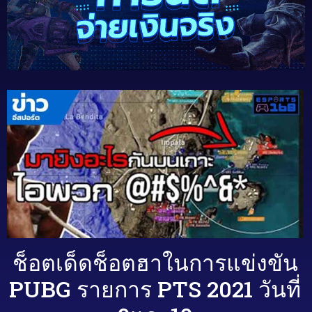
ช็อตเด็ดช็อตฮาในการแข่งขัน
PUBG รายการ PTS 2021 วันที่