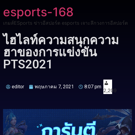
esports-168
เกมส์ESports ข่าวอีสปอร์ต esports เจาะลึกวงการอีสปอร์ต
ไฮไลท์ความสนุกความ
ฮาของการแข่งขัน
PTS2021
editor
พฤษภาคม 7, 2021
8:07 pm
2,209