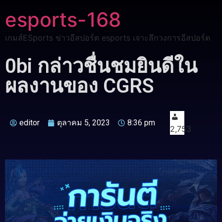
esports-168
เกมส์ESports ข่าวอีสปอร์ต esports เจาะลึกวงการอีสปอร์ต
0bi กล่าวชื่นชมยินดีใน
ผลงานของ CGRS
editor
ตุลาคม 5, 2023
8:36 pm
2,753